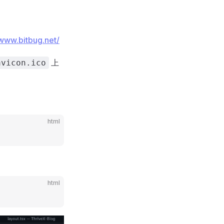
/www.bitbug.net/
上
avicon.ico
html
html