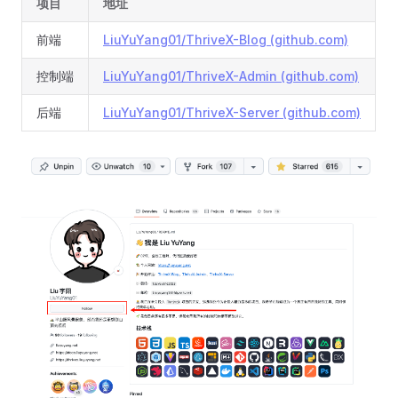
项目
地址
前端
LiuYuYang01/ThriveX-Blog (github.com)
控制端
LiuYuYang01/ThriveX-Admin (github.com)
后端
LiuYuYang01/ThriveX-Server (github.com)