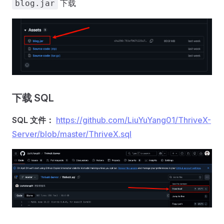
下载
blog.jar
下载 SQL
SQL 文件：
https://github.com/LiuYuYang01/ThriveX-
Server/blob/master/ThriveX.sql